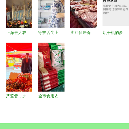
不合格，涉
销售安全防
遇难，安全
放心吃，食
及多家批发
线
警钟再鸣
用农产品批
市场货源
发更规范
上海最大农
守护舌尖上
浙江仙居春
烘干机的多
产品市场突
的安全 鄞
节市场货足
元应用 从
发火灾，致
州实践构筑
价稳，食用
红薯到野生
6人遇难，
食用农产品
农产品批发
菌的农产品
食用农产品
质量安全防
购销两旺
加工与批发
批发安全再
线
敲警钟
严监管，护
全市食用农
年味 柳州
产品批发市
市场监管筑
场监管工作
牢食用农产
经验交流会