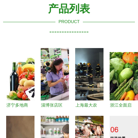
产品列表
PRODUCT
----------------
济宁多地商
淄博张店区
上海最大农
浙江全面启
超、幼儿园
公园所 “五
产品批发市
用食用农产
及酒店食用
落实”筑牢
场突发火
品合格证，
农产品抽检
食用农产品
灾，致6人
浙产农产品