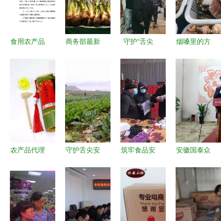
食用农产品
商务部最新
守护“舌尖
烟嗓里的方
批发市场落
数据 上周
上的年味”
言 | 久违的
实〈食用农
食用农产品
河北全省夜
海吉星蔬菜
产品市场销
与生产资料
查保春节放
批发
售质量安全
价格双双回
心肉上市
监督管理办
落
法〉推进方
案
农产品代理
守护舌尖安
筑牢食品安
安徽国泰众
加盟网,农
全 宜宾市
全防线 马
信以科技之
产品代理加
开展双节农
尚市场监管
力守稳食用
盟批发市
产品质量安
所开展进口
农产品批发
场,农产品
全专项抽检
食用农产品
环节，多议