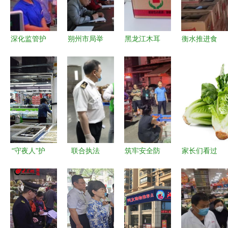
代理加盟价
行动
专项检查
题视角下的
格信息 阿
安全护航之
德采购网
路
深化监管护
朔州市局举
黑龙江木耳
衡水推进食
航“菜篮子”
办食用农产
品牌大全
用农产品批
北京食用农
品批发市
优质食用农
发市场规范
产品批发市
场“兴农强
产品批发指
化建设，守
场监管升级
基”行动暨
南
护市民“菜
举措观察
《食用农产
篮子”安全
品市场销售
质量安全监
“守夜人”护
联合执法
筑牢安全防
家长们看过
督管理办
民生 武清
辽宁省大连
线 巴州区
来 这四种
法》落实推
区市场监管
市两部门严
市场监管局
食物给孩子
进会
局开展五一
守流通环节
开展食用农
吃，好消化
节前农贸市
进口冷链食
产品市场准
更长个
场集中夜查
品安全
入专项检查