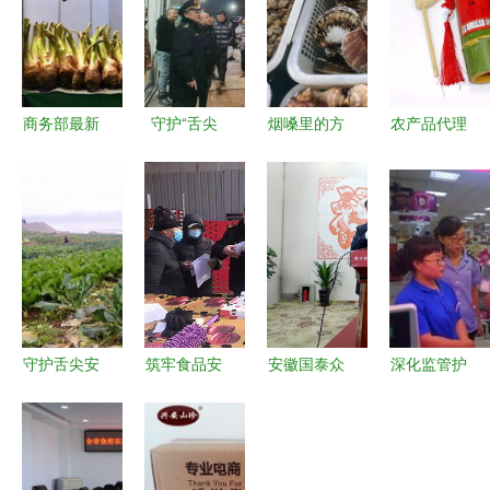
商务部最新
守护“舌尖
烟嗓里的方
农产品代理
数据 上周
上的年味”
言 | 久违的
加盟网,农
食用农产品
河北全省夜
海吉星蔬菜
产品代理加
与生产资料
查保春节放
批发
盟批发市
价格双双回
心肉上市
场,农产品
落
代理加盟价
格信息 阿
德采购网
守护舌尖安
筑牢食品安
安徽国泰众
深化监管护
全 宜宾市
全防线 马
信以科技之
航“菜篮子”
开展双节农
尚市场监管
力守稳食用
北京食用农
产品质量安
所开展进口
农产品批发
产品批发市