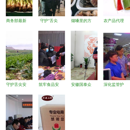
商务部最新
守护“舌尖
烟嗓里的方
农产品代理
数据 上周
上的年味”
言 | 久违的
加盟网,农
食用农产品
河北全省夜
海吉星蔬菜
产品代理加
与生产资料
查保春节放
批发
盟批发市
价格双双回
心肉上市
场,农产品
落
代理加盟价
格信息 阿
德采购网
守护舌尖安
筑牢食品安
安徽国泰众
深化监管护
全 宜宾市
全防线 马
信以科技之
航“菜篮子”
开展双节农
尚市场监管
力守稳食用
北京食用农
产品质量安
所开展进口
农产品批发
产品批发市
全专项抽检
食用农产品
环节，多议
场监管升级
行动
专项检查
题视角下的
举措观察