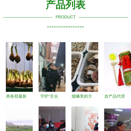
产品列表
PRODUCT
----------------
商务部最新
守护“舌尖
烟嗓里的方
农产品代理
数据 上周
上的年味”
言 | 久违的
加盟网,农
食用农产品
河北全省夜
海吉星蔬菜
产品代理加
与生产资料
查保春节放
批发
盟批发市