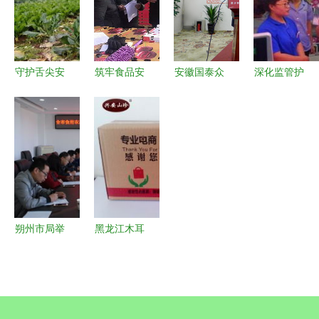
价格双双回
心肉上市
场,农产品
落
代理加盟价
格信息 阿
德采购网
守护舌尖安
筑牢食品安
安徽国泰众
深化监管护
全 宜宾市
全防线 马
信以科技之
航“菜篮子”
开展双节农
尚市场监管
力守稳食用
北京食用农
产品质量安
所开展进口
农产品批发
产品批发市
全专项抽检
食用农产品
环节，多议
场监管升级
行动
专项检查
题视角下的
举措观察
安全护航之
路
朔州市局举
黑龙江木耳
办食用农产
品牌大全
品批发市
优质食用农
场“兴农强
产品批发指
基”行动暨
南