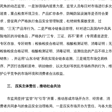
死角的动态监管。一是加强场内巡查力度。监管人员每日对市场进行多次
巡查，重点检查环境卫生、产品贮存条件、防蝇防鼠设施等是否符合要
求，督促商户严格执行食品安全管理制度，杜绝销售腐败变质、过
期、“三无”产品等行为。二是严格冷链食品管理。针对进口及国内中高风
险地区的冷链食品，严格执行“三专、三证、四不”要求（专用通道进货、
专区存放、专区销售；检验检疫合格证明、核酸检测证明、消毒证明；无
检验检疫合格证明、核酸检测证明、消毒证明、追溯信息的产品不得上市
销售），并运用“山东冷链”系统实现全链条追溯。三是规范市场交易秩
序。严厉打击囤积居奇、哄抬物价、以次充好等扰乱市场秩序的行为，维
护公平竞争的市场环境和消费者合法权益。
三、 压实主体责任，推动社会共治
市监局坚持“监管”与“引导”并重，推动形成市场开办方、经营者、消
费者共同参与的食品安全治理格局。一是压实市场开办方责任。与各大批